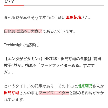
の？
食べる姿が幸せそうで本当に可愛い
田島芽瑠
さん。
自他共に認める大食い
であるだそうです。
Techinsightの記事に
【エンタがビタミン♪】HKT48・田島芽瑠の食欲は“前田
敦子”並か。指原も「フードファイターめる。すごす
ぎ」。
というタイトルの記事があり、その中には
指原莉乃
さんが
田島芽瑠
さんの事を
フードファイター
と認める内容がかか
れています。