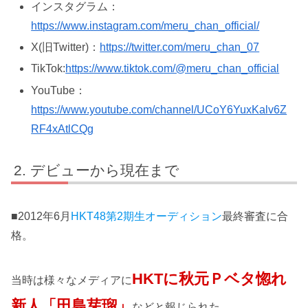
インスタグラム：
https://www.instagram.com/meru_chan_official/
X(旧Twitter)：
https://twitter.com/meru_chan_07
TikTok:
https://www.tiktok.com/@meru_chan_official
YouTube：
https://www.youtube.com/channel/UCoY6YuxKalv6Z
RF4xAtlCQg
デビューから現在まで
■2012年6月
HKT48第2期生オーディション
最終審査に合
格。
HKTに秋元Ｐベタ惚れ
当時は様々なメディアに
新人「田島芽瑠」
などと報じられた。