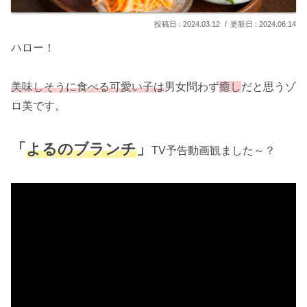
2024.03.12
2024.06.14
ハロー！
美味しそうに食べる可愛い子は
男女問わず
癒し
だと思うゾ
ロ美です。
「
よるのブランチ
」
TV予告動画観ました～？