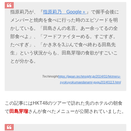
指原莉乃が、『
指原莉乃 Google＋
』で握手会後に
メンバーと焼肉を食べに行った時のエピソードを明
かしている。「田島さんの名言。あー余ってるの全
部食べよ」、「フードファイターめる。すごすぎ。
たべすぎ」、「かき氷を3ぷんで食べ終わる田島先
生」という状況からも、田島芽瑠の食欲がすごいこ
とが分かる。
Techinsight
https://japan.techinsight.jp/2014/01/hktmeru-
syokuyokumaedanami-gugu20140113.html
この記事にはHKT48のツアーで訪れた先のホテルの朝食
で
田島芽瑠
さんが食べたメニューが公開されていました。