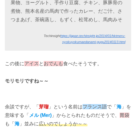
果物、ヨーグルト、手作り豆腐、チキン、豚豚骨の
煮物、熊本名産の馬肉で作ったカレー、だご汁、さ
つまあげ、茶碗蒸し、もずく、松茸めし、馬肉みそ
Techinsight
https://japan.techinsight.jp/2014/01/hktmeru-
syokuyokumaedanami-gugu20140113.html
この後に
アイス
と
おでんも
食べたそうです。
モリモリですね～～
余談ですが、「
芽瑠
」という名前は
フランス語
で「
海
」を
意味する「
メル (Mer)
」からとられたものだそうで、
胃袋
も「
海
」並みに
広いのでしょうか～～