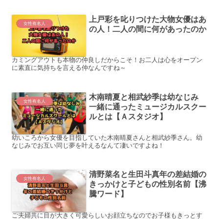
上戸彩を叱りつけた大物女優はあ
女性有名人
の人！二人の間に何があったのか
カミングアウトも本物の仲良しだからこそ！お二人は心をオープン
に素直に気持ちを言える仲なんですね～
木南晴夏と相武紗季は幼なじみ
女性有名人
一緒に通ったミュージカルスクー
ルとは【Ａスタジオ】
幼いころから女優を目指していた木南晴夏さんと相武紗季さん。幼
なじみでお互い同じ夢を叶えるなんて凄いですよね！
清野菜名と生田斗真年の差結婚の
女性有名人
きっかけと子どもの性別名前【沸
騰ワード】
ご夫婦共に目が大きく可愛らしいお顔立ちなのでお子様もきっとす