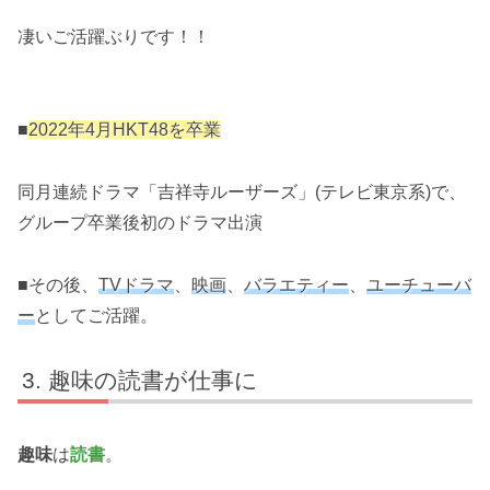
凄いご活躍ぶりです！！
■
2022年4月HKT48を卒業
同月連続ドラマ「吉祥寺ルーザーズ」(テレビ東京系)で、
グループ卒業後初のドラマ出演
■その後、
TVドラマ
、
映画
、
バラエティー
、
ユーチューバ
ー
としてご活躍。
趣味の読書が仕事に
趣味
は
読書
。