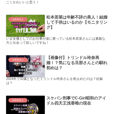
ごくかわいいと思う！
松本若菜は年齢不詳の美人！結婚
女性有名人
して子供はいるのか【モニタリン
グ】
いま女優としてのお仕事が波に乗っている松本若菜さんには素敵な
方と出会って欲しいですね！
【画像付】トリンドル玲奈再
女性有名人
婚！？気になる旦那さんとの馴れ
初めは？
2024年で32歳となったトリンドル玲奈さんを射止めたのは？妊娠
は？
スケバン刑事でC-Girl昭和のアイ
女性有名人
ドル四天王浅香唯の現在