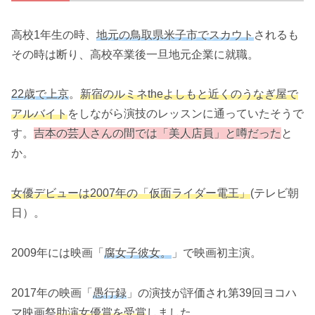
高校1年生の時、
地元の鳥取県米子市でスカウト
されるも
その時は断り、高校卒業後一旦地元企業に就職。
22歳で上京
。
新宿のルミネtheよしもと近くのうなぎ屋で
アルバイト
をしながら演技のレッスンに通っていたそうで
す。
吉本の芸人さんの間では「美人店員」と噂だった
と
か。
女優デビューは2007年の「仮面ライダー電王」
(テレビ朝
日）。
2009年には映画「
腐女子彼女。
」で映画初主演。
2017年の映画「
愚行録
」の演技が評価され第39回ヨコハ
マ映画祭
助演女優賞を受賞
しました。