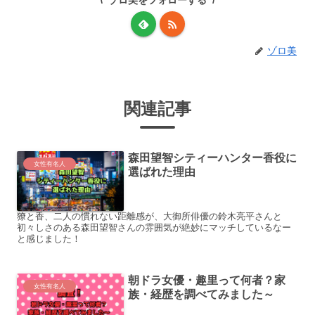
ゾロ美
関連記事
森田望智シティーハンター香役に
女性有名人
選ばれた理由
獠と香、二人の慣れない距離感が、大御所俳優の鈴木亮平さんと
初々しさのある森田望智さんの雰囲気が絶妙にマッチしているなー
と感じました！
朝ドラ女優・趣里って何者？家
女性有名人
族・経歴を調べてみました～