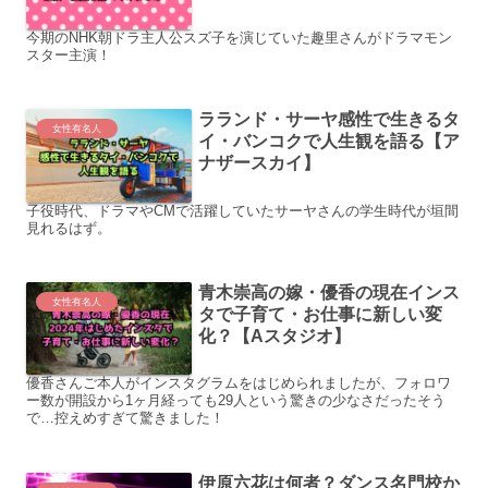
今期のNHK朝ドラ主人公スズ子を演じていた趣里さんがドラマモン
スター主演！
ラランド・サーヤ感性で生きるタ
女性有名人
イ・バンコクで人生観を語る【ア
ナザースカイ】
子役時代、ドラマやCMで活躍していたサーヤさんの学生時代が垣間
見れるはず。
青木崇高の嫁・優香の現在インス
女性有名人
タで子育て・お仕事に新しい変
化？【Aスタジオ】
優香さんご本人がインスタグラムをはじめられましたが、フォロワ
ー数が開設から1ヶ月経っても29人という驚きの少なさだったそう
で…控えめすぎて驚きました！
伊原六花は何者？ダンス名門校か