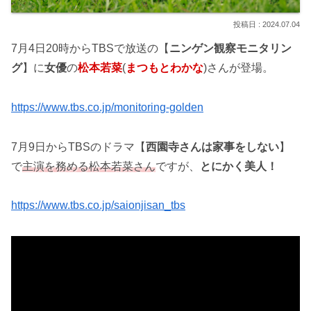
2024.07.04
7月4日20時からTBSで放送の【
ニンゲン観察モニタリン
グ
】に
女優
の
松本若菜
(
まつもとわかな
)さんが登場。
https://www.tbs.co.jp/monitoring-golden
7月9日からTBSのドラマ【
西園寺さんは家事をしない
】
で
主演を務める松本若菜さん
ですが、
とにかく美人！
https://www.tbs.co.jp/saionjisan_tbs