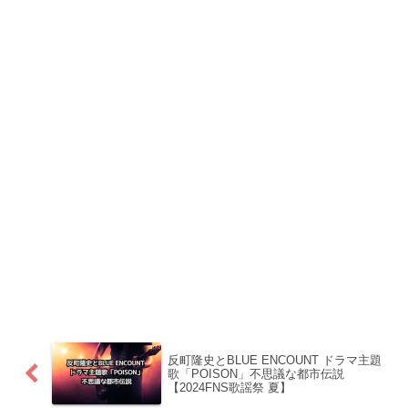
反町隆史とBLUE ENCOUNT ドラマ主題
歌「POISON」不思議な都市伝説
【2024FNS歌謡祭 夏】