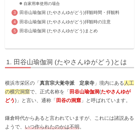
自家用車使用の場合
田谷山瑜伽洞 (たやさんゆがどう)拝観時間・拝観料
田谷山瑜伽洞 (たやさんゆがどう)拝観時の注意
田谷山瑜伽洞 (たやさんゆがどう)まとめ
田谷山瑜伽洞 (たやさんゆがどう)とは
横浜市栄区の「
真言宗大覚寺派 定泉寺
」境内にある
人工
の横穴洞窟
で、正式名称を「
田谷山瑜伽洞
(
たやさんゆが
どう
)」と言い、通称「
田谷の洞窟
」と呼ばれています。
鎌倉時代からあると言われていますが、これには諸説ある
ようで、
いつ作られたのかは不明
。