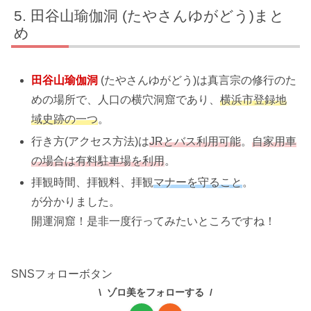
田谷山瑜伽洞 (たやさんゆがどう)まと
め
田谷山瑜伽洞
(たやさんゆがどう)は真言宗の修行のた
めの場所で、人口の横穴洞窟であり、
横浜市登録地
域史跡の一つ
。
行き方(アクセス方法)は
JRとバス利用可能
。
自家用車
の場合は有料駐車場を利用
。
拝観時間、拝観料、拝観
マナーを守ること
。
が分かりました。
開運洞窟！是非一度行ってみたいところですね！
SNSフォローボタン
ゾロ美をフォローする