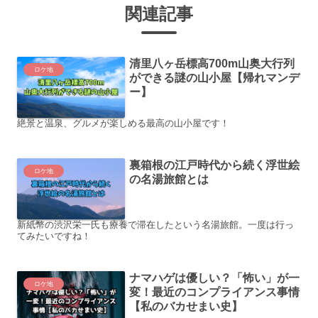
関連記事
清里八ヶ岳標高700m山奥大行列
ロケ地
ができる謎の山小屋【帰れマンデ
ー】
絶景と温泉、グルメが楽しめる最高の山小屋です！
裏箱根の江戸時代から続く浮世絵
ロケ地
の名湯旅館とは
新紙幣の渋沢栄一氏も療養で滞在したという名湯旅館。一度は行っ
てみたいですね！
ナマハゲは優しい？「怖い」が一
ロケ地
変！最近のコンプライアンス事情
【私のバカせまい史】