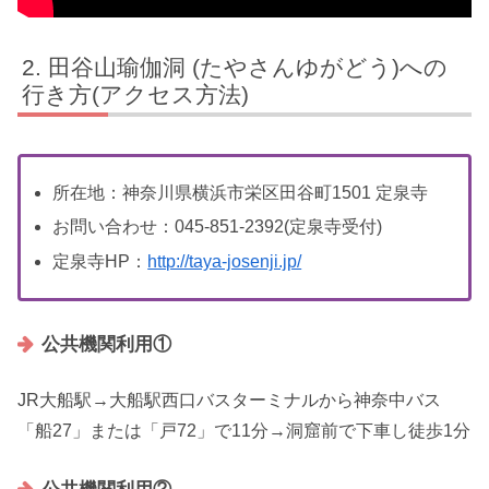
田谷山瑜伽洞 (たやさんゆがどう)への
行き方(アクセス方法)
所在地：神奈川県横浜市栄区田谷町1501 定泉寺
お問い合わせ：045-851-2392(定泉寺受付)
定泉寺HP：
http://taya-josenji.jp/
公共機関利用①
JR大船駅→大船駅西口バスターミナルから神奈中バス
「船27」または「戸72」で11分→洞窟前で下車し徒歩1分