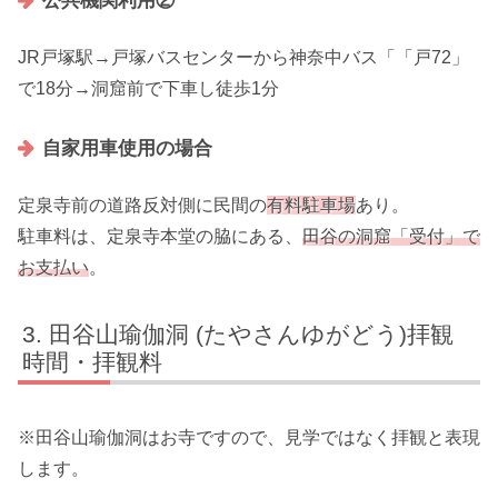
公共機関利用②
JR戸塚駅→戸塚バスセンターから神奈中バス「「戸72」
で18分→洞窟前で下車し徒歩1分
自家用車使用の場合
定泉寺前の道路反対側に民間の
有料駐車場
あり。
駐車料は、定泉寺本堂の脇にある、
田谷の洞窟「受付」で
お支払い
。
田谷山瑜伽洞 (たやさんゆがどう)拝観
時間・拝観料
※田谷山瑜伽洞はお寺ですので、見学ではなく拝観と表現
します。