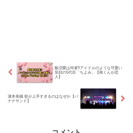
飯沼愛は何者⁈アイドルのような可愛い
笑顔の5代目「ちよみ」【南くんが恋
人】
瀧本美織 歌が上手すぎるのはなぜか【バ
ナナサンド】
コメント