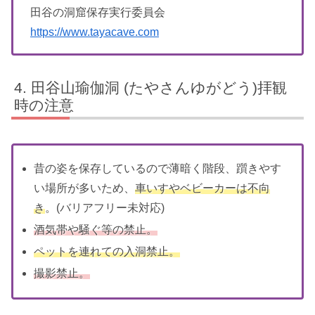
田谷の洞窟保存実行委員会
https://www.tayacave.com
田谷山瑜伽洞 (たやさんゆがどう)拝観
時の注意
昔の姿を保存しているので薄暗く階段、躓きやす
い場所が多いため、
車いすやベビーカーは不向
き
。(バリアフリー未対応)
酒気帯や騒ぐ等の禁止。
ペットを連れての入洞禁止。
撮影禁止。