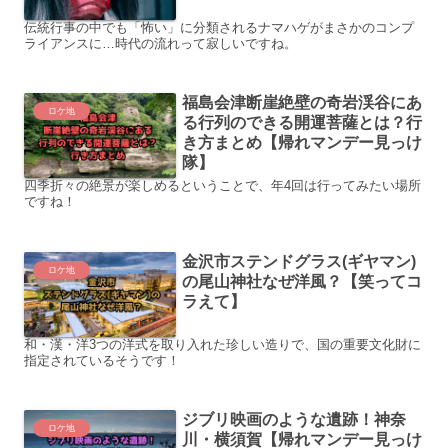
伝統行事の中でも「怖い」に分類されるナマハゲがまさかのコンプ
ライアンスに…時代の流れって寂しいですね。
福島会津断崖絶壁の奇岩渓谷にあ
ロケ地
る行列のできる開運菩薩とは？行
き方まとめ【帰れマンデー見っけ
隊】
四季折々の絶景が楽しめるということで、年4回は行ってみたい場所
ですね！
金沢市ステンドグラス(ギヤマン)
ロケ地
の尾山神社なぜ洋風？【笑ってコ
ラえて】
和・漢・洋3つの洋式を取り入れた珍しい造りで、国の重要文化財に
指定されているそうです！
ジブリ映画のような遺跡！神奈
ロケ地
川・横須賀【帰れマンデー見っけ