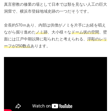
真言密教の修業の場として日本では類を見ない人工の巨大
洞窟で、横浜市登録地域史跡の一つだそうです。
全長約570ｍあり、内部は供僧がノミを片手にお経を唱え
ながら掘り進めた
ノミ跡
、大小様々な
ドーム状の空間
、壁
面には江戸中期以降に彫られたと考えられる、
浮彫のレリ
ーフが250数点
あります。