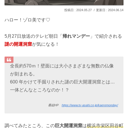
2024.05.27
2024.06.14
ハロー！ゾロ美です♡
5月27日放送のテレビ朝日「
帰れマンデー
」で紹介される
謎の開運洞窟
が気になる！
全長約570ｍ！壁面には大小さまざまな無数の仏像
が刻まれる。
600 年かけて手掘りされた謎の巨大開運洞窟とは…
一体どんなところなのか！？
番組HP
https://www.tv-asahi.co.jp/kaeremonday/
調べてみたところ、この
巨大開運洞窟
は
横浜市栄区田谷町