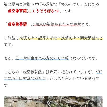
福島県南会津郡下郷町の景勝地「塔のへつり」奥にある
「
虚空像菩薩
(
こくうぞうぼさつ
)」です。
「
虚空像菩薩
」は
知恵や福徳をもたらす菩薩
さま。
ご利益は
成績向上・記憶力増進・技芸向上・商売繁盛など
です。
また、
丑・寅年生まれの方の守り本尊
となっています。
こちらの「虚空像菩薩」は岩穴に祀られていますが、
807
年に坂上田村麻呂が創建
したものと言われているそうで
す。