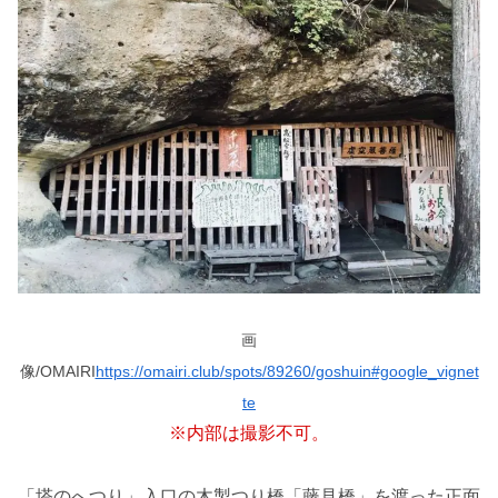
画
像/
OMAIRI
https://omairi.club/spots/89260/goshuin#google_vignet
te
※内部は撮影不可。
「塔のへつり」入口の木製つり橋「藤見橋」を渡った正面