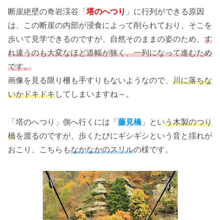
断崖絶壁の奇岩渓谷「
塔のへつり
」に行列ができる原因
は、この断崖の内部が浸食によって削られており、そこを
歩いて見学できるのですが、自然そのままの姿のため、
す
れ違うのも大変なほど道幅が狭く、一列になって進むため
です。
画像を見る限り柵も手すりもないようなので、
川に落ちな
いかドキドキ
してしまいますね～。
「塔のへつり」側へ行くには「
藤見橋
」とい
う木製のつり
橋
を渡るのですが、歩くたびにギシギシという音と揺れが
おこり、こちらも
なかなかのスリル
の様です。