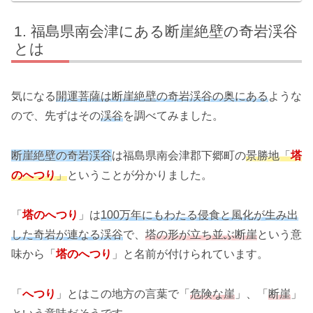
福島県南会津にある断崖絶壁の奇岩渓谷
とは
気になる
開運菩薩は断崖絶壁の奇岩渓谷の奥にある
ような
ので、先ずはその
渓谷
を調べてみました。
断崖絶壁の奇岩渓谷
は福島県南会津郡下郷町の
景勝地「
塔
のへつり
」
ということが分かりました。
「
塔のへつり
」は
100万年にもわたる侵食と風化が生み出
した奇岩が連なる渓谷
で、
塔の形が立ち並ぶ断崖
という意
味から「
塔のへつり
」と名前が付けられています。
「
へつり
」とはこの地方の言葉で「
危険な崖
」、「
断崖
」