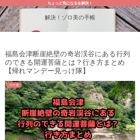
ちょっと気になるを解決！
解決！ゾロ美の手帳
福島会津断崖絶壁の奇岩渓谷にある行列
のできる開運菩薩とは？行き方まとめ
【帰れマンデー見っけ隊】
ロケ地