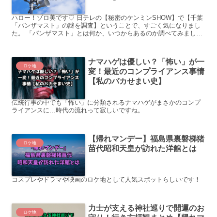
ハロー！ゾロ美です♡ 日テレの【秘密のケンミンSHOW】で【千葉
「パンザマスト」の謎を調査】ということで、すごく気になりまし
た。 「パンザマスト」とは何か、いつからあるのか調べてみまし
た。 最後まで読んでいただけると嬉しいです。 パンザマス...
ナマハゲは優しい？「怖い」が一
ロケ地
変！最近のコンプライアンス事情
【私のバカせまい史】
伝統行事の中でも「怖い」に分類されるナマハゲがまさかのコンプ
ライアンスに…時代の流れって寂しいですね。
【帰れマンデー】福島県裏磐梯猪
ロケ地
苗代昭和天皇が訪れた洋館とは
コスプレやドラマや映画のロケ地として人気スポットらしいです！
力士が支える神社巡りで開運のお
ロケ地