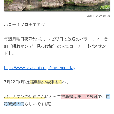
2024.07.20
ハロー！ゾロ美です♡
毎週月曜日夜7時からテレビ朝日で放送のバラエティー番
組【
帰れマンデー見っけ隊
】の人気コーナー【
バスサン
ド
】。
https://www.tv-asahi.co.jp/kaeremonday
7月22日(月)は
福島県の会津地方
へ。
バナナマンの伊達さん
にとって
福島県は第二の故郷
で、
自
称観光大使
らしいです(笑)