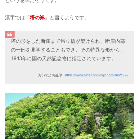
という意味だそうです。
漢字では「
塔の岪
」と書くようです。
塔の形をした断崖まで吊り橋が架けられ、断崖内部
の一部を見学することもでき、その特異な形から、
1943年に国の天然記念物に指定されています。
おいでよ南会津
https://www.aizu-concierge.com/spot/550/