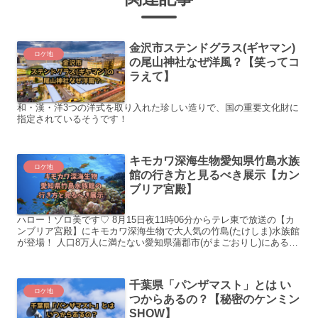
金沢市ステンドグラス(ギヤマン)
ロケ地
の尾山神社なぜ洋風？【笑ってコ
ラえて】
和・漢・洋3つの洋式を取り入れた珍しい造りで、国の重要文化財に
指定されているそうです！
キモカワ深海生物愛知県竹島水族
ロケ地
館の行き方と見るべき展示【カン
ブリア宮殿】
ハロー！ゾロ美です♡ 8月15日夜11時06分からテレ東で放送の【カ
ンブリア宮殿】にキモカワ深海生物で大人気の竹島(たけしま)水族館
が登場！ 人口8万人に満たない愛知県蒲郡市(がまごおりし)にある竹
島水族館は、廃館危機からの大逆転し、今では...
千葉県「パンザマスト」とは い
ロケ地
つからあるの？【秘密のケンミン
SHOW】