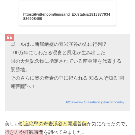
https://twitter.com/bussand_EX/status/1813877934
886908400
ゴールは…断崖絶壁の奇岩渓谷の先に行列!?
100万年にもわたる浸食と風化が生み出した
国の天然記念物に指定されている南会津を代表する
景勝地。
そのさらに奥の奇岩の中に祀られる 知る人ぞ知る“開
運菩薩”へ！
https://www.tv-asahi.co.jp/kaeremonday
美しい
断崖絶壁の奇岩渓谷と開運菩薩
が気になったので、
行き方や拝観時間
を調べてみました。