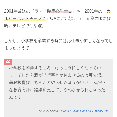
2001年放送のドラマ「
臨床心理士３
」や、2001年の「
カ
ルビーポテトチップス
」CMにご出演。５・６歳の頃には
既にテレビでご活躍。
しかし、小学校を卒業する時にはお仕事が忙しくなってし
まったようで…
小学校を卒業するころ、けっこう忙しくなってい
て、そしたら親が『行事とか休ませるのは可哀想。
義務教育は、ちゃんとやらせたほうがいい』みたい
な教育方針に路線変更して、やめさせられちゃった
んです。
SmartFLASH
https://smart-flash.jp/entame/116858/1/1/