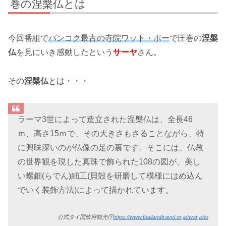
巻の涅槃仏とは
今回番組で
バンコク最古の寺院ワット・ポー
で圧巻の
涅槃
仏
を見にいき感動したという
サーヤ
さん。
その
涅槃仏
とは・・・
ラーマ3世によって造立された涅槃仏は、全長46
ｍ、高さ15ｍで、その大きさもさることながら、特
に興味深いのが仏像の足の裏です。そこには、仏教
の世界観を現した真珠で飾られた108の図が、美し
い螺鈿(らでん)細工(貝殻を研磨して模様にはめ込ん
でいく装飾方法)によって描かれています。
公式タイ国政府観光庁
https://www.thailandtravel.or.jp/wat-pho