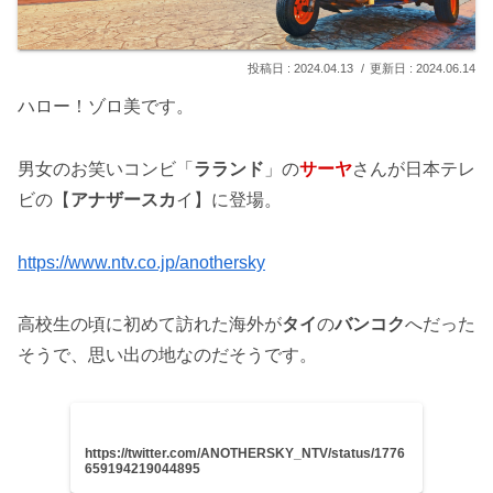
2024.04.13
2024.06.14
ハロー！ゾロ美です。
男女のお笑いコンビ「
ラランド
」の
サーヤ
さんが日本テレ
ビの【
アナザースカ
イ】に登場。
https://www.ntv.co.jp/anothersky
高校生の頃に初めて訪れた海外が
タイ
の
バンコク
へだった
そうで、思い出の地なのだそうです。
https://twitter.com/ANOTHERSKY_NTV/status/1776
659194219044895