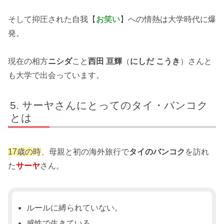
そして抑圧された自我【
お笑い
】への情熱は大学時代に爆
発。
現在の相方
ニシダ
こと
西田 亘輝
（
にしだ こうき
）さんと
も大学で出会っています。
サーヤさんにとってのタイ・バンコク
とは
17歳の時
、母親と初の海外旅行で
タイのバンコク
を訪れ
た
サーヤ
さん。
ルールに縛られていない。
感性で生きている。