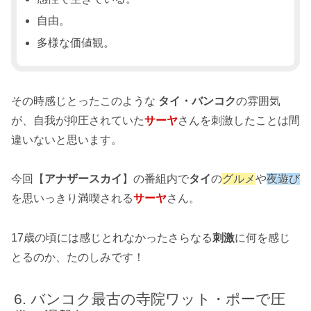
自由。
多様な価値観。
その時感じとったこのような
タイ・バンコク
の雰囲気
が、自我が抑圧されていた
サーヤ
さんを刺激したことは間
違いないと思います。
今回【
アナザースカイ
】の番組内で
タイ
の
グルメ
や
夜遊び
を思いっきり満喫される
サーヤ
さん。
17歳の頃には感じとれなかったさらなる
刺激
に何を感じ
とるのか、たのしみです！
バンコク最古の寺院ワット・ポーで圧