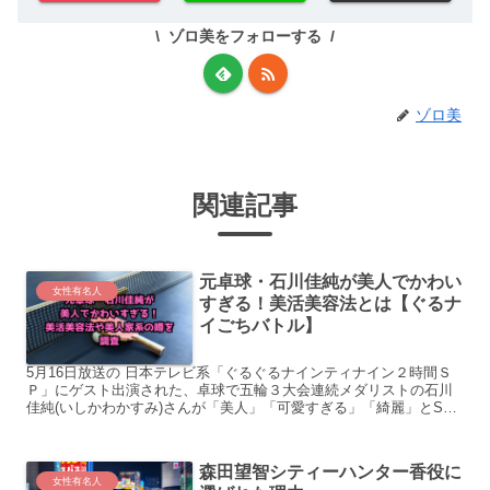
ゾロ美をフォローする
ゾロ美
関連記事
元卓球・石川佳純が美人でかわい
女性有名人
すぎる！美活美容法とは【ぐるナ
イごちバトル】
5月16日放送の 日本テレビ系「ぐるぐるナインティナイン２時間Ｓ
Ｐ」にゲスト出演された、卓球で五輪３大会連続メダリストの石川
佳純(いしかわかすみ)さんが「美人」「可愛すぎる」「綺麗」とSNS
で話題沸騰！ ゾロ美の周りでも、「女優さんかと思っ...
森田望智シティーハンター香役に
女性有名人