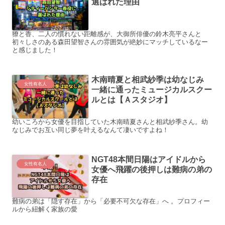
選ばれた理由
獠と香、二人の慣れない距離感が、大御所俳優の鈴木亮平さんと
初々しさのある森田望智さんの雰囲気が絶妙にマッチしているなー
と感じました！
木南晴夏と相武紗季は幼なじみ
女性有名人
一緒に通ったミュージカルスクー
ルとは【Ａスタジオ】
幼いころから女優を目指していた木南晴夏さんと相武紗季さん。幼
なじみでお互い同じ夢を叶えるなんて凄いですよね！
NGT48本間日陽はアイドルから
女性有名人
女優へ飛躍の後押しは難病の弟の
存在
難病の弟は「隠す存在」から「必要不可欠な存在」へ 。プロフィー
ルから紐解く家族の愛