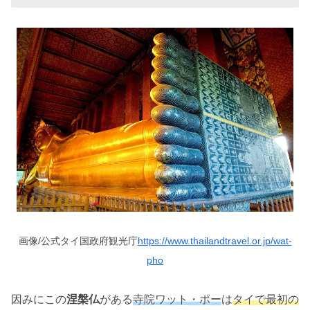
画像/公式タイ国政府観光庁
https://www.thailandtravel.or.jp/wat-
pho
因みにこの
涅槃仏
がある
寺院ワット・ポー
は
タイで最初の