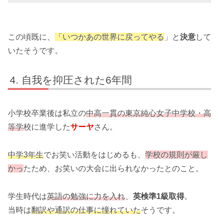
この頃既に、
「いつかあの世界に戻ってやる
」と
決意
して
いたそうです。
自我を抑圧された6年間
小学校卒業後は私立の
中高一貫の東京純心女子中学校・高
等学
校に進学した
サーヤ
さん。
中学3年生
でお笑い活動をはじめるも、
学校の規則が厳し
かっ
たため、お笑いの大会に出られなかったとのこと。
学生時代は
英語の勉強に力を入れ
、
英検準1級取得
。
当時は
翻訳や通訳の仕事に憧れていた
そうです。