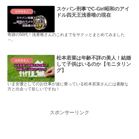
スケバン刑事でC-Girl昭和のアイ
女性有名人
ドル四天王浅香唯の現在
奇跡の50代！浅香唯さんのこれまでをサクッとまとめてみました
～。
松本若菜は年齢不詳の美人！結婚
女性有名人
して子供はいるのか【モニタリン
グ】
いま女優としてのお仕事が波に乗っている松本若菜さんには素敵な
方と出会って欲しいですね！
スポンサーリンク