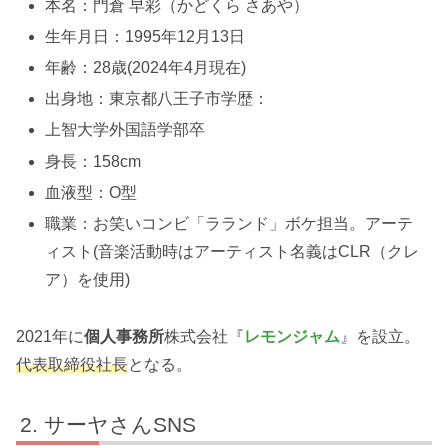
本名：門倉 早彩（かどくら さあや）
生年月日：1995年12月13日
年齢：28歳(2024年4月現在)
出身地：東京都八王子市学歴：
上智大学外国語学部卒
身長：158cm
血液型：O型
職業：お笑いコンビ「ラランド」ボケ担当。アーテ
ィスト(音楽活動時はアーティスト名義はCLR（クレ
ア）を使用)
2021年に
個人事務所
株式会社『
レモンジャム
』を設立。
代表取締役社長
となる。
サーヤさんSNS