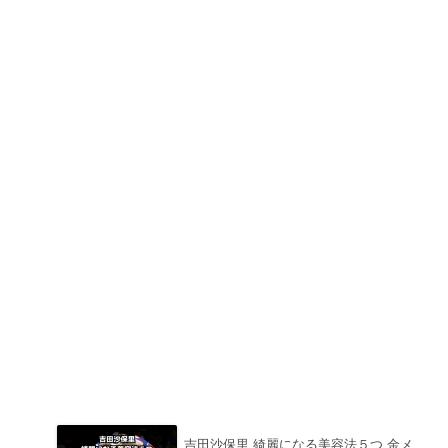
吉田沙保里 綺麗になる美容法５つ 金メ